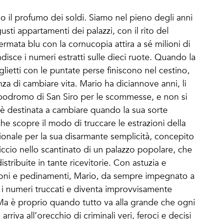
no il profumo dei soldi. Siamo nel pieno degli anni
usti appartamenti dei palazzi, con il rito del
ermata blu con la cornucopia attira a sé milioni di
disce i numeri estratti sulle dieci ruote. Quando la
iglietti con le puntate perse finiscono nel cestino,
nza di cambiare vita. Mario ha diciannove anni, li
l’ippodromo di San Siro per le scommesse, e non si
 è destinata a cambiare quando la sua sorte
he scopre il modo di truccare le estrazioni della
ionale per la sua disarmante semplicità, concepito
ccio nello scantinato di un palazzo popolare, che
distribuite in tante ricevitorie. Con astuzia e
zioni e pedinamenti, Mario, da sempre impegnato a
ta i numeri truccati e diventa improvvisamente
Ma è proprio quando tutto va alla grande che ogni
arriva all’orecchio di criminali veri, feroci e decisi