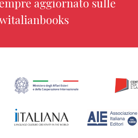
sempre aggiornato sulle
ewitalianbooks