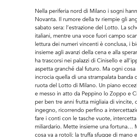
Nella periferia nord di Milano i sogni han
Novanta. Il rumore della tv riempie gli ang
sabato sera: l’estrazione del Lotto. La sch
italiani, mentre una voce fuori campo scan
lettura dei numeri vincenti è conclusa, i b
insieme agli avanzi della cena e alla spera
ha trascorsi nei palazzi di Cinisello e al
aspetta granché dal futuro. Ma ogni cosa
incrocia quella di una strampalata banda c
ruota del Lotto di Milano. Un piano eccez
e messo in atto da Peppino lo Zoppo e Ci
per ben tre anni frutta migliaia di vincite, 
ingegno, ricorrendo perfino a intercetta
fare i conti con le tasche vuote, intercet
miliardario. Mette insieme una fortuna… 
cosa va a rotoli: la truffa sfugge di mano e 