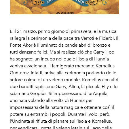
È il 21 marzo, primo giorno di primavera, e la musica
rallegra la cerimonia della pace tra Verroti e Fiderbi. Il
Ponte Akor è illuminato da candelabri di bronzo e
tutti danzano felici. Ma si realizza ciò che Garry Hop
ha sognato: un incubo nel quale l’isola di Hunnia
veniva avvelenata. Il famigerato mercante Kornelius
Gunterov, infatti, arriva alla cerimonia portando delle
anfore colme di un veleno mortale. Kornelius con altri
due banditi rapiscono Garry, Alina, la piccola Elly e lo
sciamano Gropiùs. Si impossessano di un’aquila
uncinata volando alla volta di Hunnia per
impossessarsi della natura magica e ottenere così il
potere su entrambi i popoli. Durante il volo, però,
l’Uncinata si rifiuta di planare sull’isola e Kornelius,
per vendicarsi, getta il veleno letale sul Lago della