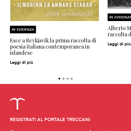
IN EVIDENZ
Alberto Mo
IN EVIDENZA
raccolta d
Esce a Reykjavík la prima raccolta di
Leggi di più
poesia italiana contemporanea in
islandese
Leggi di più
REGISTRATI AL PORTALE TRECCANI