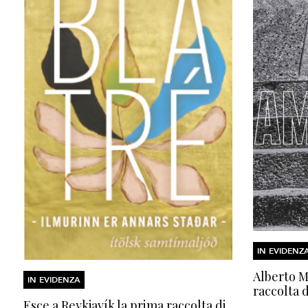
IN EVIDENZ
Alberto Mo
IN EVIDENZA
raccolta d
Esce a Reykjavík la prima raccolta di