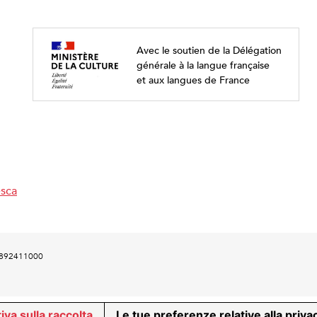
Avec le soutien de la Délégation
générale à la langue française
et aux langues de France
esca
00892411000
iva sulla raccolta
Le tue preferenze relative alla priva