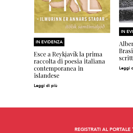
IN EV
IN EVIDENZA
Alber
Brasi
Esce a Reykjavík la prima
scrit
raccolta di poesia italiana
contemporanea in
Leggi d
islandese
Leggi di più
REGISTRATI AL PORTALE