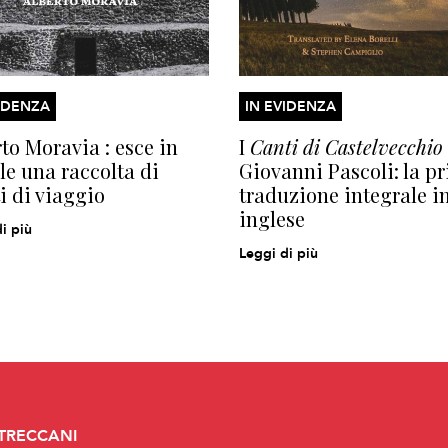
IDENZA
IN EVIDENZA
to Moravia : esce in
I
Canti di Castelvecchio
le una raccolta di
Giovanni Pascoli: la p
ti di viaggio
traduzione integrale i
inglese
i più
Leggi di più
 TRECCANI