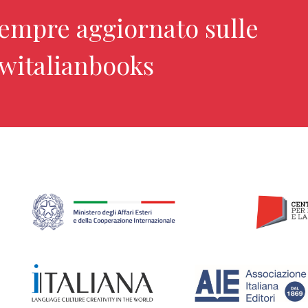
sempre aggiornato sulle
ewitalianbooks