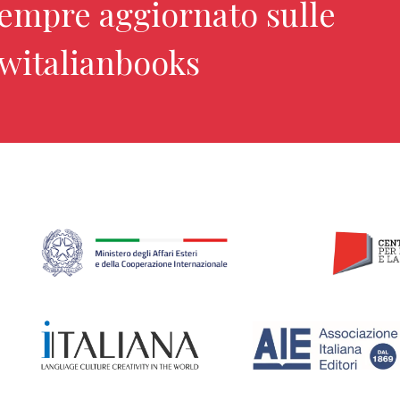
sempre aggiornato sulle
ewitalianbooks