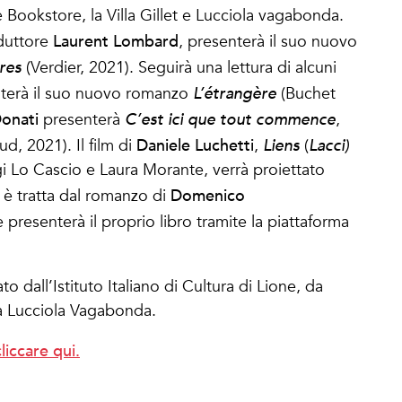
 Bookstore, la Villa Gillet e Lucciola vagabonda.
Laurent Lombard
duttore
, presenterà il suo nuovo
res
(Verdier, 2021). Seguirà una lettura di alcuni
terà il suo nuovo romanzo
L’étrangère
(Buchet
onati
presenterà
C’est ici que tout commence
,
Daniele Luchetti
ud, 2021). Il film di
,
Liens
(
Lacci)
gi Lo Cascio e Laura Morante, verrà proiettato
Domenico
è tratta dal romanzo di
e presenterà il proprio libro tramite la piattaforma
 dall’Istituto Italiano di Cultura di Lione, da
e da Lucciola Vagabonda.
cliccare qui.