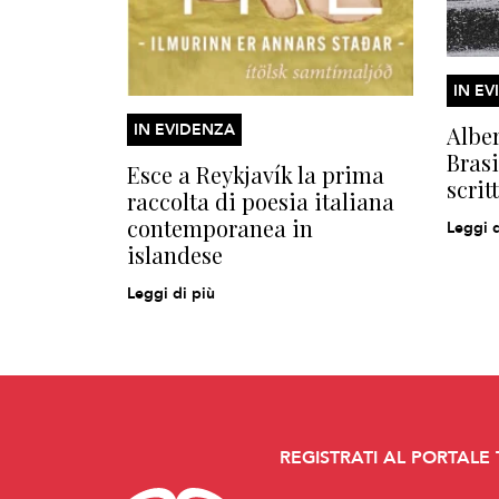
IN EV
IN EVIDENZA
Alber
Brasi
Esce a Reykjavík la prima
scrit
raccolta di poesia italiana
contemporanea in
Leggi d
islandese
Leggi di più
REGISTRATI AL PORTALE