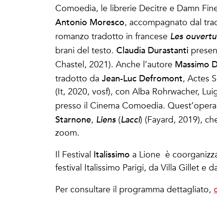
Comoedia, le librerie Decitre e Damn Fine
Antonio Moresco
, accompagnato dal tra
romanzo tradotto in francese
Les ouvertu
Claudia Durastanti
brani del testo.
presen
Massimo D
Chastel, 2021). Anche l’autore
Jean-Luc Defromont
tradotto da
, Actes S
(It, 2020, vosf), con Alba Rohrwacher, Lui
presso il Cinema Comoedia. Quest’opera 
Starnone
,
Liens
(
Lacci
) (Fayard, 2019), ch
zoom.
Italissimo
Il Festival
a Lione è coorganizzato
festival Italissimo Parigi, da Villa Gillet 
Per consultare il programma dettagliato,