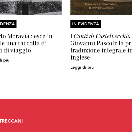
IDENZA
IN EVIDENZA
to Moravia : esce in
I
Canti di Castelvecchio
le una raccolta di
Giovanni Pascoli: la p
ti di viaggio
traduzione integrale i
inglese
i più
Leggi di più
 TRECCANI