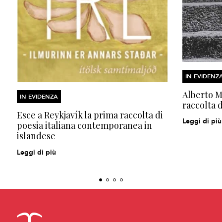
IN EVIDENZ
Alberto Mo
IN EVIDENZA
raccolta d
Esce a Reykjavík la prima raccolta di
Leggi di più
poesia italiana contemporanea in
islandese
Leggi di più