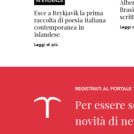
IN EVIDENZA
Alber
Brasi
Esce a Reykjavík la prima
scrit
raccolta di poesia italiana
contemporanea in
Leggi d
islandese
Leggi di più
REGISTRATI AL PORTALE
Per essere 
novità di n