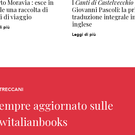
to Moravia : esce in
I
Canti di Castelvecchio
le una raccolta di
Giovanni Pascoli: la p
ti di viaggio
traduzione integrale i
inglese
i più
Leggi di più
 TRECCANI
sempre aggiornato sulle
ewitalianbooks