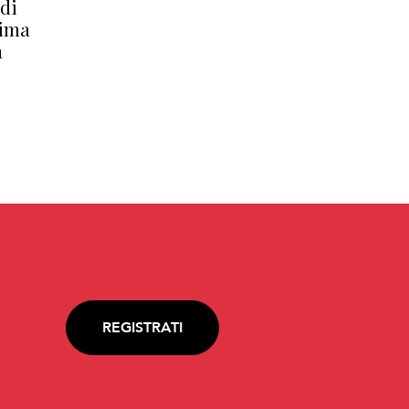
di
rima
n
REGISTRATI