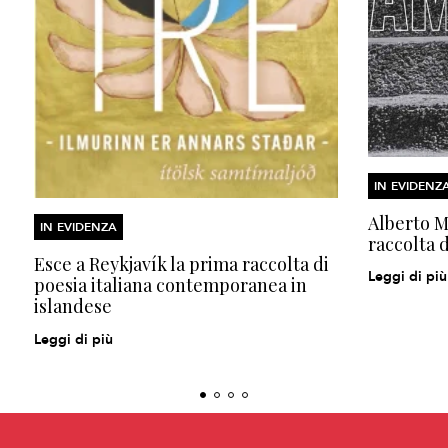
IN EVIDENZ
Alberto Mo
IN EVIDENZA
raccolta d
Esce a Reykjavík la prima raccolta di
Leggi di più
poesia italiana contemporanea in
islandese
Leggi di più