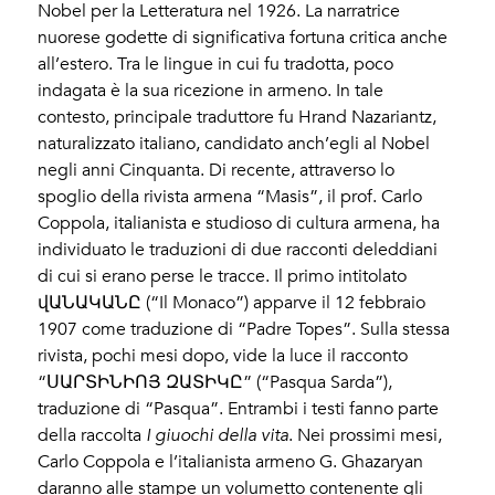
Nobel per la Letteratura nel 1926. La narratrice
nuorese godette di significativa fortuna critica anche
all’estero. Tra le lingue in cui fu tradotta, poco
indagata è la sua ricezione in armeno. In tale
contesto, principale traduttore fu Hrand Nazariantz,
naturalizzato italiano, candidato anch’egli al Nobel
negli anni Cinquanta. Di recente, attraverso lo
spoglio della rivista armena “Masis”, il prof. Carlo
Coppola, italianista e studioso di cultura armena, ha
individuato le traduzioni di due racconti deleddiani
di cui si erano perse le tracce. Il primo intitolato
վԱՆԱԿԱՆԸ (“Il Monaco”) apparve il 12 febbraio
1907 come traduzione di “Padre Topes”. Sulla stessa
rivista, pochi mesi dopo, vide la luce il racconto
“ՍԱՐՏԻՆԻՈՅ ԶԱՏԻԿԸ” (“Pasqua Sarda”),
traduzione di “Pasqua”. Entrambi i testi fanno parte
della raccolta
I giuochi della vita
. Nei prossimi mesi,
Carlo Coppola e l’italianista armeno G. Ghazaryan
daranno alle stampe un volumetto contenente gli