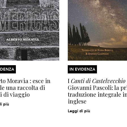
IDENZA
IN EVIDENZA
to Moravia : esce in
I
Canti di Castelvecchio
le una raccolta di
Giovanni Pascoli: la p
ti di viaggio
traduzione integrale i
inglese
i più
Leggi di più