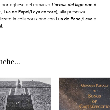
 in portoghese del romanzo
L’acqua del lago non è
Lua de Papel/Leya
editore
)
e
,
, alla presenza
Lua de Papel/Leya
izzato in collaborazione con
e
i.
nche...