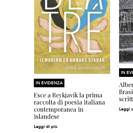
IN EV
IN EVIDENZA
Alber
Brasi
Esce a Reykjavík la prima
scrit
raccolta di poesia italiana
contemporanea in
Leggi d
islandese
Leggi di più