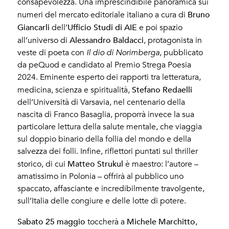
consapevolezza. Una imprescindibile panoramica sui
Bruno
numeri del mercato editoriale italiano a cura di
Giancarli
Ufficio Studi di AIE
dell’
e poi spazio
Alessandro Baldacci
all’universo di
, protagonista in
veste di poeta con
Il dio di Norimberga
, pubblicato
da peQuod e candidato al Premio Strega Poesia
2024. Eminente esperto dei rapporti tra letteratura,
Stefano Redaelli
medicina, scienza e spiritualità,
dell’Università di Varsavia, nel centenario della
nascita di Franco Basaglia, proporrà invece la sua
particolare lettura della salute mentale, che viaggia
sul doppio binario della follia del mondo e della
salvezza dei folli. Infine, riflettori puntati sul thriller
Matteo Strukul
storico, di cui
è maestro: l’autore –
amatissimo in Polonia – offrirà al pubblico uno
spaccato, affasciante e incredibilmente travolgente,
sull’Italia delle congiure e delle lotte di potere.
Sabato 25 maggio
Michele Marchitto
toccherà a
,