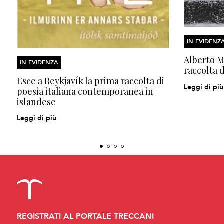
IN EVIDENZ
Alberto Mo
IN EVIDENZA
raccolta d
Esce a Reykjavík la prima raccolta di
Leggi di più
poesia italiana contemporanea in
islandese
Leggi di più
REGISTRATI AL PORTALE TRECCANI