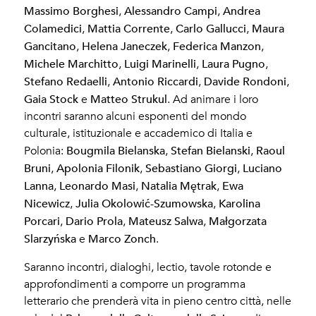
Massimo Borghesi
Alessandro Campi
Andrea
,
,
Colamedici
Mattia Corrente
Carlo Gallucci
Maura
,
,
,
Gancitano
Helena Janeczek
Federica Manzon
,
,
,
Michele Marchitto
Luigi Marinelli
Laura Pugno
,
,
,
Stefano Redaelli
Antonio Riccardi
Davide Rondoni
,
,
,
Gaia Stock
Matteo Strukul
e
. Ad animare i loro
incontri saranno alcuni esponenti del mondo
culturale, istituzionale e accademico di Italia e
Bougmila Bielanska
Stefan Bielanski
Raoul
Polonia:
,
,
Bruni
Apolonia Filonik
Sebastiano Giorgi
Luciano
,
,
,
Lanna
Leonardo Masi
Natalia Mętrak
Ewa
,
,
,
Nicewicz
Julia Okolowić-Szumowska
Karolina
,
,
Porcari
Dario Prola
Mateusz Salwa
Małgorzata
,
,
,
Slarzyńska
Marco Zonch
e
.
Saranno incontri, dialoghi, lectio, tavole rotonde e
approfondimenti a comporre un programma
letterario che prenderà vita in pieno centro città, nelle