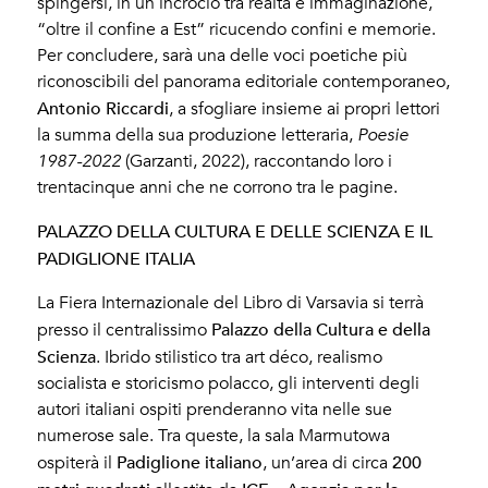
spingersi, in un incrocio tra realtà e immaginazione,
“oltre il confine a Est” ricucendo confini e memorie.
Per concludere, sarà una delle voci poetiche più
riconoscibili del panorama editoriale contemporaneo,
Antonio Riccardi
, a sfogliare insieme ai propri lettori
la summa della sua produzione letteraria,
Poesie
1987-2022
(Garzanti, 2022), raccontando loro i
trentacinque anni che ne corrono tra le pagine.
PALAZZO DELLA CULTURA E DELLE SCIENZA E IL
PADIGLIONE ITALIA
La Fiera Internazionale del Libro di Varsavia si terrà
Palazzo della Cultura e della
presso il centralissimo
Scienza
. Ibrido stilistico tra art déco, realismo
socialista e storicismo polacco, gli interventi degli
autori italiani ospiti prenderanno vita nelle sue
numerose sale. Tra queste, la sala Marmutowa
Padiglione italiano
200
ospiterà il
, un’area di circa