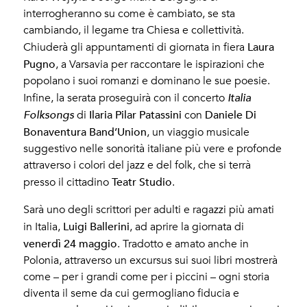
interrogheranno su come è cambiato, se sta
cambiando, il legame tra Chiesa e collettività.
Laura
Chiuderà gli appuntamenti di giornata in fiera
Pugno
, a Varsavia per raccontare le ispirazioni che
popolano i suoi romanzi e dominano le sue poesie.
Infine, la serata proseguirà con il concerto
Italia
Ilaria Pilar Patassini
Daniele Di
Folksongs
di
con
Bonaventura Band’Union
, un viaggio musicale
suggestivo nelle sonorità italiane più vere e profonde
attraverso i colori del jazz e del folk, che si terrà
Teatr Studio
presso il cittadino
.
Sarà uno degli scrittori per adulti e ragazzi più amati
Luigi Ballerini
in Italia,
, ad aprire la giornata di
venerdì 24 maggio
. Tradotto e amato anche in
Polonia, attraverso un excursus sui suoi libri mostrerà
come – per i grandi come per i piccini – ogni storia
diventa il seme da cui germogliano fiducia e