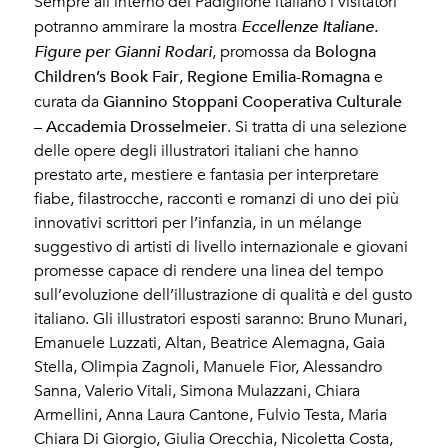
Sempre all’interno del Padiglione italiano i visitatori
potranno ammirare la mostra
Eccellenze Italiane.
Bologna
Figure per Gianni Rodari
, promossa da
Children’s Book Fair
Regione Emilia-Romagna
,
e
Giannino Stoppani Cooperativa Culturale
curata da
– Accademia Drosselmeier
. Si tratta di una selezione
delle opere degli illustratori italiani che hanno
prestato arte, mestiere e fantasia per interpretare
fiabe, filastrocche, racconti e romanzi di uno dei più
innovativi scrittori per l’infanzia, in un mélange
suggestivo di artisti di livello internazionale e giovani
promesse capace di rendere una linea del tempo
sull’evoluzione dell’illustrazione di qualità e del gusto
italiano. Gli illustratori esposti saranno: Bruno Munari,
Emanuele Luzzati, Altan, Beatrice Alemagna, Gaia
Stella, Olimpia Zagnoli, Manuele Fior, Alessandro
Sanna, Valerio Vitali, Simona Mulazzani, Chiara
Armellini, Anna Laura Cantone, Fulvio Testa, Maria
Chiara Di Giorgio, Giulia Orecchia, Nicoletta Costa,