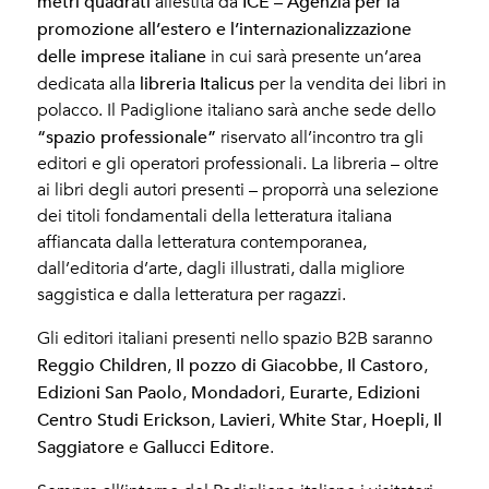
metri quadrati
ICE – Agenzia per la
allestita da
promozione all’estero e l’internazionalizzazione
delle imprese italiane
in cui sarà presente un’area
libreria Italicus
dedicata alla
per la vendita dei libri in
polacco. Il Padiglione italiano sarà anche sede dello
“spazio professionale”
riservato all’incontro tra gli
editori e gli operatori professionali. La libreria – oltre
ai libri degli autori presenti – proporrà una selezione
dei titoli fondamentali della letteratura italiana
affiancata dalla letteratura contemporanea,
dall’editoria d’arte, dagli illustrati, dalla migliore
saggistica e dalla letteratura per ragazzi.
Gli editori italiani presenti nello spazio B2B saranno
Reggio Children
Il pozzo di Giacobbe
Il
Castoro
,
,
,
Edizioni San Paolo
Mondadori
Eurarte
Edizioni
,
,
,
Centro
Studi
Erickson
Lavieri
White
Star
Hoepli
Il
,
,
,
,
Saggiatore
Gallucci Editore
e
.