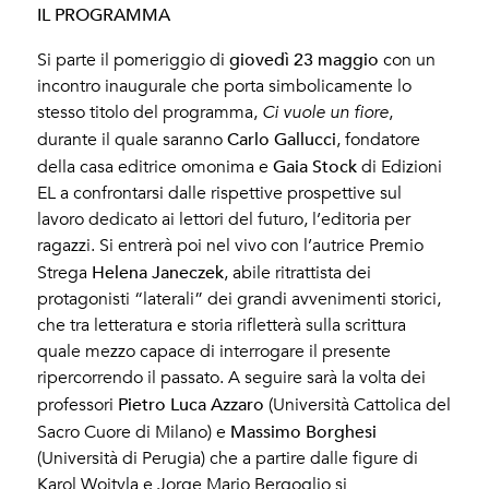
IL PROGRAMMA
giovedì 23 maggio
Si parte il pomeriggio di
con un
incontro inaugurale che porta simbolicamente lo
stesso titolo del programma,
Ci vuole un fiore
,
Carlo Gallucci
durante il quale saranno
, fondatore
Gaia Stock
della casa editrice omonima e
di Edizioni
EL a confrontarsi dalle rispettive prospettive sul
lavoro dedicato ai lettori del futuro, l’editoria per
ragazzi. Si entrerà poi nel vivo con l’autrice Premio
Helena Janeczek
Strega
, abile ritrattista dei
protagonisti “laterali” dei grandi avvenimenti storici,
che tra letteratura e storia rifletterà sulla scrittura
quale mezzo capace di interrogare il presente
ripercorrendo il passato. A seguire sarà la volta dei
Pietro Luca Azzaro
professori
(Università Cattolica del
Massimo Borghesi
Sacro Cuore di Milano) e
(Università di Perugia) che a partire dalle figure di
Karol Wojtyla e Jorge Mario Bergoglio si