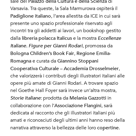
Palazzo della Cultura e della Scienza
sale del
di
Varsavia. Tra queste, la Sala Marmurowa ospiterà il
Padiglione italiano
, l’area allestita da ICE in cui sarà
presente uno spazio professionale riservato agli
incontri tra gli addetti ai lavori, un bookshop gestito
libreria polacca
Italicus
dalla
e la mostra
Eccellenze
Italiane. Figure per Gianni Rodari
, promossa da
Bologna Children’s Book Fair
Regione Emilia-
,
Romagna
Giannino Stoppani
e curata da
Cooperativa Culturale – Accademia Drosselmeier
,
che valorizzerà i contributi degli illustratori italiani alle
opere più amate di Gianni Rodari. A trovare spazio
nel Goethe Hall Foyer sarà invece un’altra mostra,
Melania Gazzotti
Storie italiane
: prodotta da
in
Associazione Flangini
collaborazione con l’
, sarà
dedicata al racconto che gli illustratori italiani più
amati e riconosciuti degli ultimi anni hanno reso della
copertine
narrativa attraverso la bellezza delle loro
.