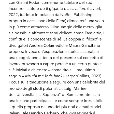
con Gianni Rodari come nume tutelare del suo
incontro: l’autore de
Il gigante e il cavaliere
(Lavieri,
2022, tradotto in polacco da NoBell Publishing
proprio in occasione della Fiera) dimostrerà una volta
in più come attraverso il linguaggio della meraviglia
sia possibile affrontare temi delicati come l’amicizia, i
conflitti e la conoscenza di sé. La coppia di filosofi e
Andrea Colamedici
Maura Gancitano
divulgatori
e
proporrà invece un’esplorazione storica accurata e
una ricognizione attenta del presente sul concetto di
lavoro, provando a capire perché a un certo punto ci
si è iniziati a chiedere – come titola il loro ultimo
saggio –
Ma chi me lo fa fare?
(HarperCollins, 2023).
Focus sulla traduzione a seguire con una celebrità del
Luigi Marinelli
mondo degli studi polonistici,
dell’Università “La Sapienza” di Roma, mentre sarà
una lezione partecipata – e come sempre irresistibile
– quella proposta da uno dei più noti e amati storici
Alessandro Barbero
italiani,
, che vivisezionerà il