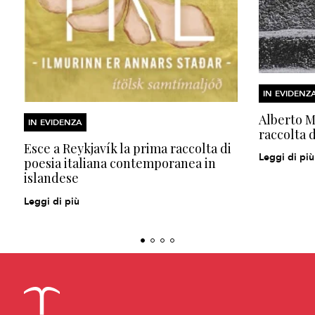
IN EVIDENZ
Alberto Mo
IN EVIDENZA
raccolta d
Esce a Reykjavík la prima raccolta di
Leggi di più
poesia italiana contemporanea in
islandese
Leggi di più