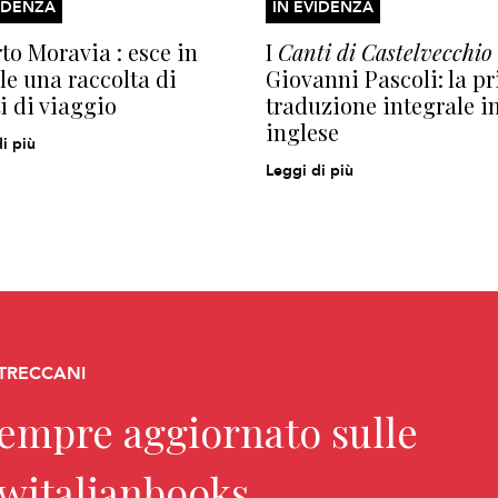
IDENZA
IN EVIDENZA
to Moravia : esce in
I
Canti di Castelvecchio
le una raccolta di
Giovanni Pascoli: la p
ti di viaggio
traduzione integrale i
inglese
i più
Leggi di più
 TRECCANI
sempre aggiornato sulle
ewitalianbooks