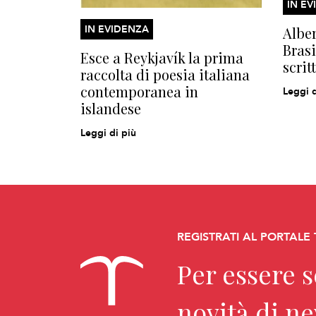
IN EV
IN EVIDENZA
Alber
Brasi
Esce a Reykjavík la prima
scrit
raccolta di poesia italiana
contemporanea in
Leggi d
islandese
Leggi di più
REGISTRATI AL PORTALE
Per essere 
novità di n