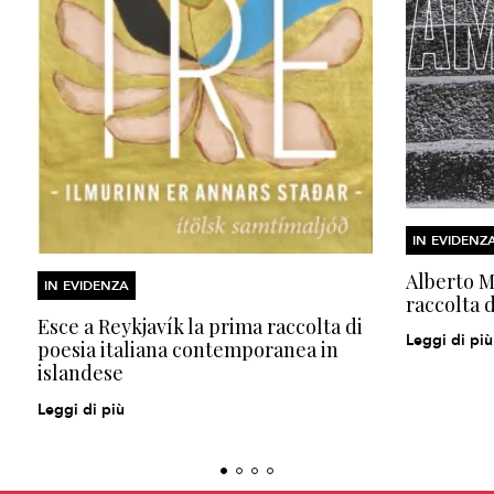
IN EVIDENZ
Alberto Mo
IN EVIDENZA
raccolta d
Esce a Reykjavík la prima raccolta di
Leggi di più
poesia italiana contemporanea in
islandese
Leggi di più