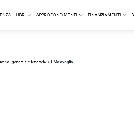
DENZA
LIBRI
APPROFONDIMENTI
FINANZIAMENTI
B
I Malavoglia
rativa: generale e letteraria
>