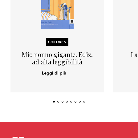
CHILDREN
Mio nonno gigante. Ediz.
La
ad alta leggibilità
Leggi di più