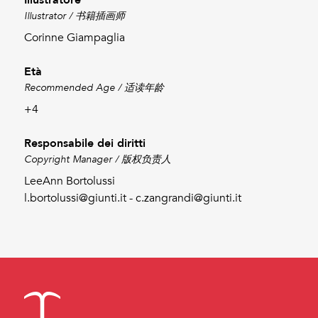
Illustrator / 书籍插画师
Corinne Giampaglia
Età
Recommended Age / 适读年龄
+4
Responsabile dei diritti
Copyright Manager / 版权负责人
LeeAnn Bortolussi
l.bortolussi@giunti.it - c.zangrandi@giunti.it