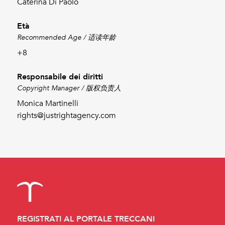
Caterina Di Paolo
Età
Recommended Age / 适读年龄
+8
Responsabile dei diritti
Copyright Manager / 版权负责人
Monica Martinelli
rights@justrightagency.com
REGISTRATI AL PORTALE TRECCANI