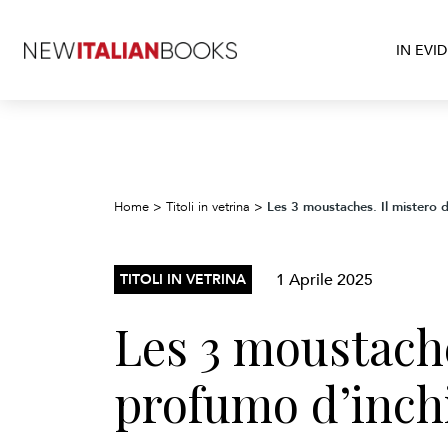
IN EVI
Les 3 moustaches. Il mistero 
Home
>
Titoli in vetrina
>
1 Aprile 2025
TITOLI IN VETRINA
Les 3 moustache
profumo d’inch