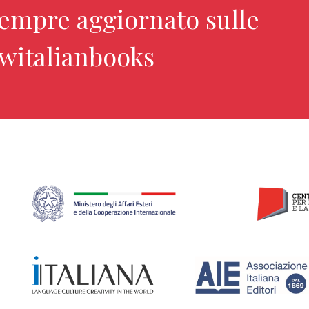
sempre aggiornato sulle
ewitalianbooks