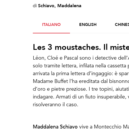
Schiavo, Maddalena
di
ITALIANO
ENGLISH
CHINE
Les 3 moustaches. Il mist
Léon, Cloé e Pascal sono i detective dell
solo tramite lettera, infilata nella cassett
arrivata la prima lettera d’ingaggio: è spa
Madame Buffet l’ha ereditata dal bisnonno,
d’oro e pietre preziose. I tre topini, aiuta
indagare. Armati di un fiuto insuperabile, 
risolveranno il caso.
Schiavo, Maddalena
Maddalena Schiavo
vive a Montecchio Mag