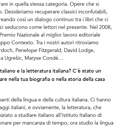
rare in quella stessa categoria. Opere che si
. Desideriamo recuperare classici inconfutabili,
eando così un dialogo continuo tra i libri che ci
e ci seducono come lettori nel presente. Nel 2008,
 Premio Nazionale al miglior lavoro editoriale
ruppo Contexto. Tra i nostri autori ritroviamo
urdoch, Penelope Fitzgerald, David Lodge,
ka Ugrešic, Maryse Condé…
taliano e la letteratura italiana? C’è stato un
re nella tua biografia o nella storia della casa
nti della lingua e della cultura italiana. Ci hanno
ggi italiani, e ovviamente, la letteratura, che
ziato a studiare italiano all’Istituto Italiano di
nare per mancanza di tempo; ora studio la lingua