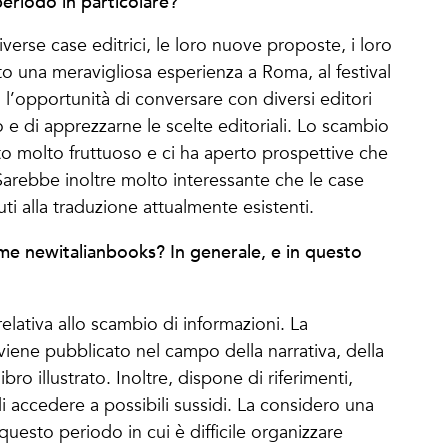
periodo in particolare?
verse case editrici, le loro nuove proposte, i loro
to una meravigliosa esperienza a Roma, al festival
 l’opportunità di conversare con diversi editori
go e di apprezzarne le scelte editoriali. Lo scambio
ato molto fruttuoso e ci ha aperto prospettive che
Sarebbe inoltre molto interessante che le case
ti alla traduzione attualmente esistenti.
me newitalianbooks? In generale, e in questo
elativa allo scambio di informazioni. La
viene pubblicato nel campo della narrativa, della
libro illustrato. Inoltre, dispone di riferimenti,
di accedere a possibili sussidi. La considero una
questo periodo in cui è difficile organizzare