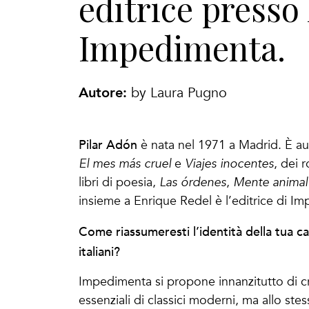
editrice presso 
Impedimenta.
Autore:
by Laura Pugno
Pilar Adón
è nata nel 1971 a Madrid. È aut
El mes más cruel
e
Viajes inocentes
, dei 
libri di poesia,
Las órdenes
,
Mente animal
insieme a Enrique Redel è l’editrice di I
Come riassumeresti l’identità della tua casa
italiani?
Impedimenta si propone innanzitutto di cr
essenziali di classici moderni, ma allo st