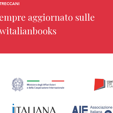
 TRECCANI
sempre aggiornato sulle
ewitalianbooks