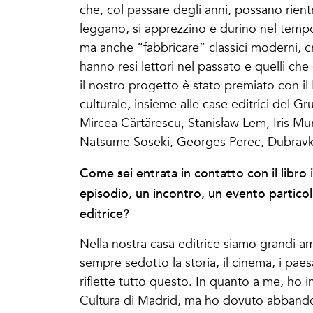
che, col passare degli anni, possano rient
leggano, si apprezzino e durino nel tempo
ma anche “fabbricare” classici moderni, cr
hanno resi lettori nel passato e quelli ch
il nostro progetto è stato premiato con il
culturale, insieme alle case editrici del G
Mircea Cărtărescu, Stanisław Lem, Iris M
Natsume Sōseki, Georges Perec, Dubrav
Come sei entrata in contatto con il libro i
episodio, un incontro, un evento particola
editrice?
Nella nostra casa editrice siamo grandi ama
sempre sedotto la storia, il cinema, i paesa
riflette tutto questo. In quanto a me, ho ini
Cultura di Madrid, ma ho dovuto abbando