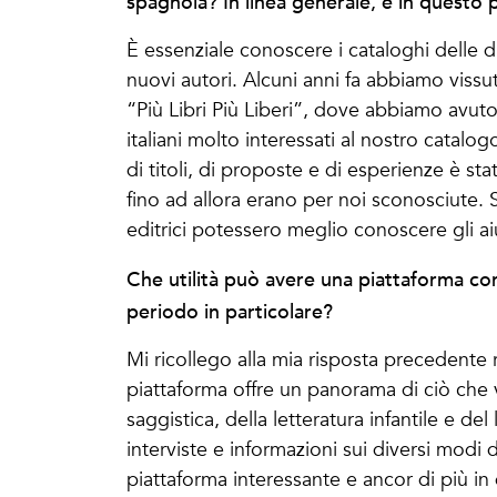
spagnola? In linea generale, e in questo 
È essenziale conoscere i cataloghi delle di
nuovi autori. Alcuni anni fa abbiamo vissu
“Più Libri Più Liberi”, dove abbiamo avuto
italiani molto interessati al nostro catalo
di titoli, di proposte e di esperienze è st
fino ad allora erano per noi sconosciute. 
editrici potessero meglio conoscere gli aiu
Che utilità può avere una piattaforma co
periodo in particolare?
Mi ricollego alla mia risposta precedente r
piattaforma offre un panorama di ciò che 
saggistica, della letteratura infantile e del 
interviste e informazioni sui diversi modi 
piattaforma interessante e ancor di più in 