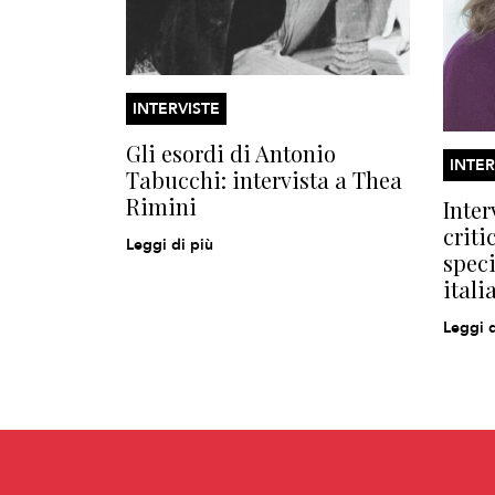
INTERVISTE
Gli esordi di Antonio
INTER
Tabucchi: intervista a Thea
Rimini
Inter
criti
Leggi di più
speci
itali
Leggi d