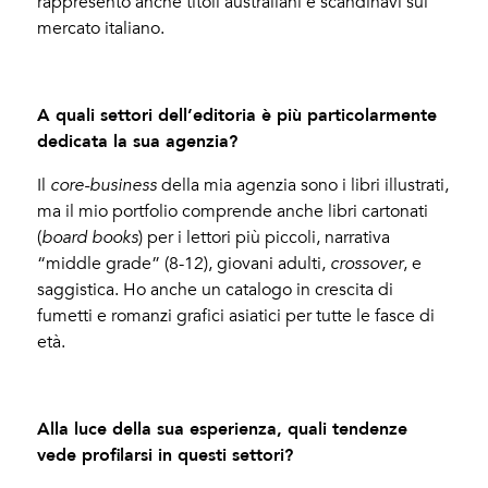
rappresento anche titoli australiani e scandinavi sul
mercato italiano.
A quali settori dell’editoria è più particolarmente
dedicata la sua agenzia?
Il
core-business
della mia agenzia sono i libri illustrati,
ma il mio portfolio comprende anche libri cartonati
(
board books
) per i lettori più piccoli, narrativa
“middle grade” (8-12), giovani adulti,
crossover
, e
saggistica. Ho anche un catalogo in crescita di
fumetti e romanzi grafici asiatici per tutte le fasce di
età.
Alla luce della sua esperienza, quali tendenze
vede profilarsi in questi settori?