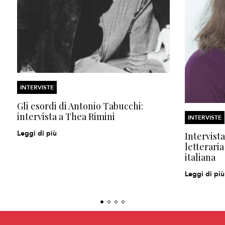
INTERVISTE
Gli esordi di Antonio Tabucchi:
intervista a Thea Rimini
INTERVISTE
Leggi di più
Intervista
letteraria
italiana
Leggi di più