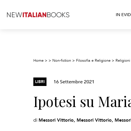
IN EVI
Home
>
>
Non-fiction
>
Filosofia e Religione
>
Religioni
16 Settembre 2021
LIBRI
Ipotesi su Mari
Messori Vittorio, Messori Vittorio, Messori
di