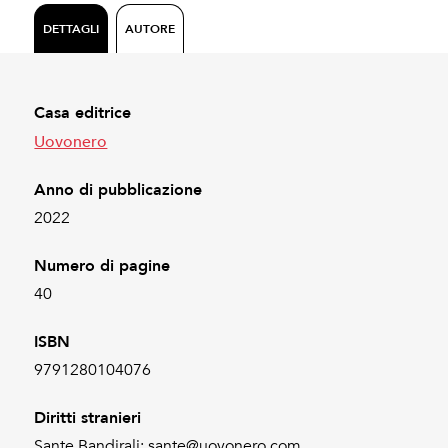
DETTAGLI
AUTORE
Casa editrice
Uovonero
Anno di pubblicazione
2022
Numero di pagine
40
ISBN
9791280104076
Diritti stranieri
Sante Bandirali: sante@uovonero.com