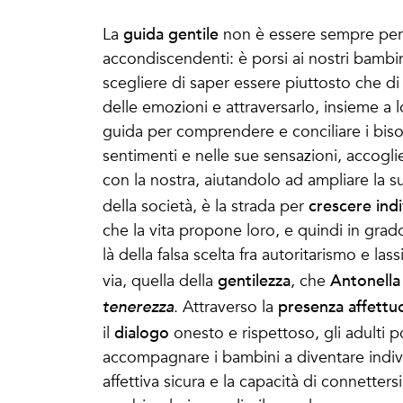
guida gentile
La
non è essere sempre per
accondiscendenti: è porsi ai nostri bambini
scegliere di saper essere piuttosto che di
delle emozioni e attraversarlo, insieme a
guida per comprendere e conciliare i biso
sentimenti e nelle sue sensazioni, accogl
con la nostra, aiutandolo ad ampliare la s
crescere indi
della società, è la strada per
che la vita propone loro, e quindi in grado
là della falsa scelta fra autoritarismo e l
gentilezza
Antonell
via, quella della
, che
presenza affettu
tenerezza
. Attraverso la
dialogo
il
onesto e rispettoso, gli adulti p
accompagnare i bambini a diventare indivi
affettiva sicura e la capacità di connetters