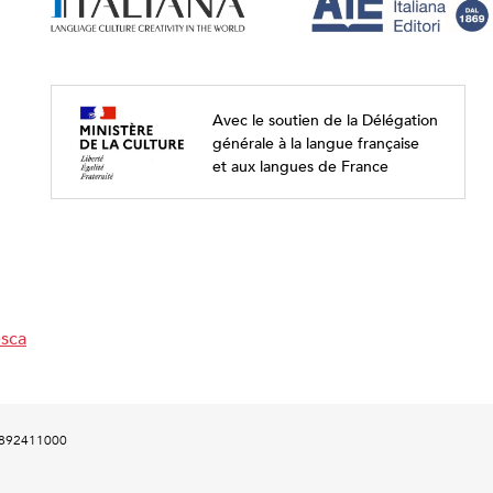
Avec le soutien de la Délégation
générale à la langue française
et aux langues de France
esca
00892411000