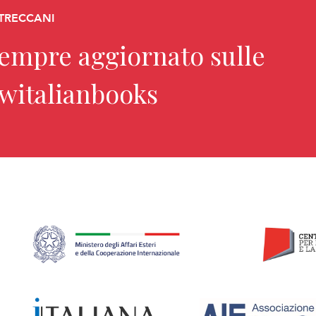
 TRECCANI
sempre aggiornato sulle
ewitalianbooks