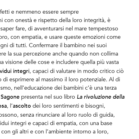
fetti e nemmeno essere sempre
 con onestà e rispetto della loro integrità, è
 saper fare, di avventurarsi nel mare tempestoso
 loro, con empatia, e usare queste emozioni come
gni di tutti. Confermare il bambino nei suoi
iere la sua percezione anche quando non collima
ua visione delle cose e includere quella più vasta
vidui integri
, capaci di valutare in modo critico ciò
 di esprimere al massimo il loro potenziale. Al di
assismo, nell’educazione dei bambini c’è una terza
a Sagone
presenta nel suo libro
La rivoluzione della
osa
ascolto
, l’
dei loro sentimenti e bisogni,
ossono, senza rinunciare al loro ruolo di guida,
dui integri e capaci di empatia, con una base
i con gli altri e con l’ambiente intorno a loro,