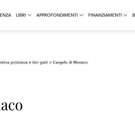
DENZA
LIBRI
APPROFONDIMENTI
FINANZIAMENTI
B
L’angelo di Monaco
ativa poliziesca e libri gialli
>
naco