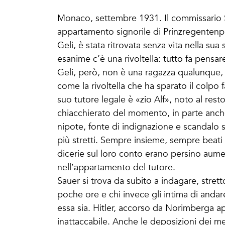
Monaco, settembre 1931. Il commissario S
appartamento signorile di Prinzregentenp
Geli, è stata ritrovata senza vita nella su
esanime c’è una rivoltella: tutto fa pensare 
Geli, però, non è una ragazza qualunque, 
come la rivoltella che ha sparato il colp
suo tutore legale è «zio Alf», noto al rest
chiacchierato del momento, in parte anch
nipote, fonte di indignazione e scandalo sia 
più stretti. Sempre insieme, sempre beati e 
dicerie sul loro conto erano persino aumen
nell’appartamento del tutore.
Sauer si trova da subito a indagare, stretto
poche ore e chi invece gli intima di andare
essa sia. Hitler, accorso da Norimberga ap
inattaccabile. Anche le deposizioni dei m