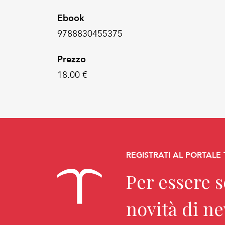
Ebook
9788830455375
Prezzo
18.00 €
REGISTRATI AL PORTALE
Per essere 
novità di n