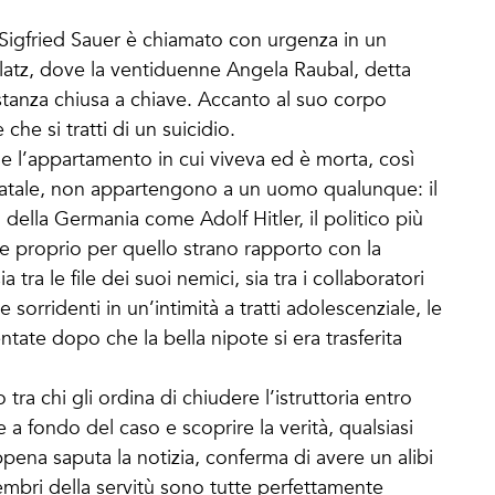
igfried Sauer è chiamato con urgenza in un
latz, dove la ventiduenne Angela Raubal, detta
a stanza chiusa a chiave. Accanto al suo corpo
che si tratti di un suicidio.
e l’appartamento in cui viveva ed è morta, così
o fatale, non appartengono a un uomo qualunque: il
o della Germania come Adolf Hitler, il politico più
e proprio per quello strano rapporto con la
tra le file dei suoi nemici, sia tra i collaboratori
sorridenti in un’intimità a tratti adolescenziale, le
tate dopo che la bella nipote si era trasferita
 tra chi gli ordina di chiudere l’istruttoria entro
 a fondo del caso e scoprire la verità, qualsiasi
pena saputa la notizia, conferma di avere un alibi
embri della servitù sono tutte perfettamente