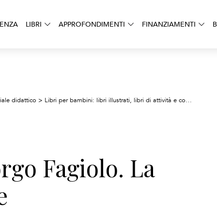
DENZA
LIBRI
APPROFONDIMENTI
FINANZIAMENTI
B
iale didattico
>
Libri per bambini: libri illustrati, libri di attività e concetti per l’apprendimento precoce
orgo Fagiolo. La
e