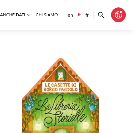
en
fr
it
ANCHE DATI
CHI SIAMO
Le casette di Borgo Fagiolo. La libreria Storielle
>