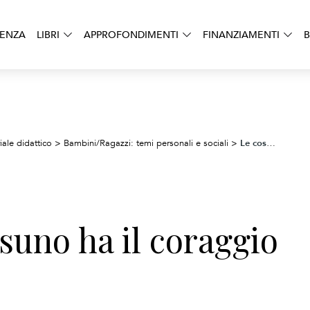
DENZA
LIBRI
APPROFONDIMENTI
FINANZIAMENTI
B
Le cose che nessuno ha il coraggio di dirti
iale didattico
>
Bambini/Ragazzi: temi personali e sociali
>
suno ha il coraggio