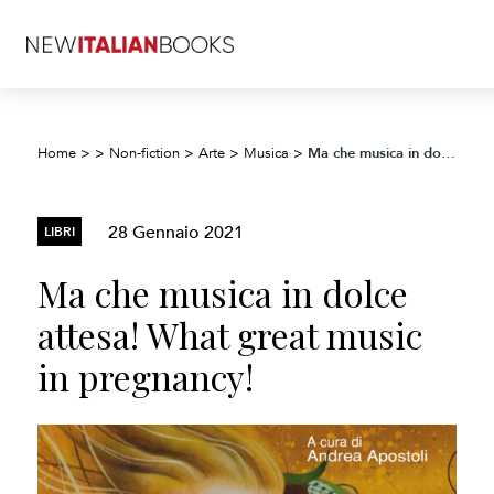
Ma che musica in dolce attesa! What great music in pregnancy!
Home
>
>
Non-fiction
>
Arte
>
Musica
>
28 Gennaio 2021
LIBRI
Ma che musica in dolce
attesa! What great music
in pregnancy!