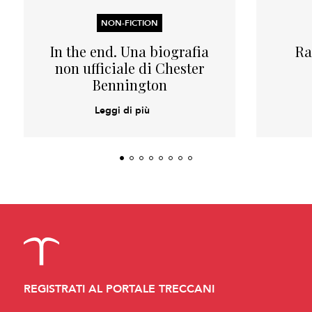
NON-FICTION
In the end. Una biografia
Ra
non ufficiale di Chester
Bennington
Leggi di più
REGISTRATI AL PORTALE TRECCANI