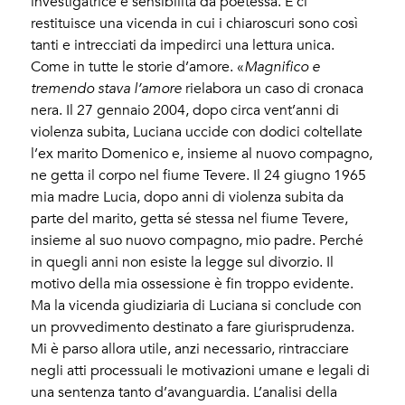
investigatrice e sensibilità da poetessa. E ci
restituisce una vicenda in cui i chiaroscuri sono così
tanti e intrecciati da impedirci una lettura unica.
Come in tutte le storie d’amore. «
Magnifico e
tremendo stava l’amore
rielabora un caso di cronaca
nera. Il 27 gennaio 2004, dopo circa vent’anni di
violenza subita, Luciana uccide con dodici coltellate
l’ex marito Domenico e, insieme al nuovo compagno,
ne getta il corpo nel fiume Tevere. Il 24 giugno 1965
mia madre Lucia, dopo anni di violenza subita da
parte del marito, getta sé stessa nel fiume Tevere,
insieme al suo nuovo compagno, mio padre. Perché
in quegli anni non esiste la legge sul divorzio. Il
motivo della mia ossessione è fin troppo evidente.
Ma la vicenda giudiziaria di Luciana si conclude con
un provvedimento destinato a fare giurisprudenza.
Mi è parso allora utile, anzi necessario, rintracciare
negli atti processuali le motivazioni umane e legali di
una sentenza tanto d’avanguardia. L’analisi della