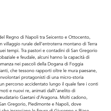
del Regno di Napoli tra Seicento e Ottocento,
n villaggio rurale dell’entroterra montano di Terra
quei tempi. Tra pastori e contadini di San Gregorio
baziale e feudale, alcuni hanno la capacità di
ansumanza nei pascoli della Dogana di Foggia
ianti, che tessono rapporti oltre le mura paesane,
Involontari protagonisti di una micro-storia
n un percorso accidentato lungo il quale fare i conti
moti e nuovi re, animati dall\’anelito di
 feudatario Gaetani d’Aragona. Molti cadono,
a San Gregorio, Piedimonte e Napoli, dove
i che incrociano le figure di Giuseppe e Biase