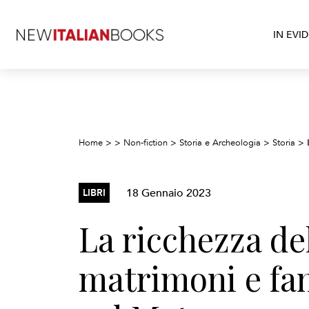
IN EVI
Home
>
>
Non-fiction
>
Storia e Archeologia
>
Storia
>
18 Gennaio 2023
LIBRI
La ricchezza de
matrimoni e fa