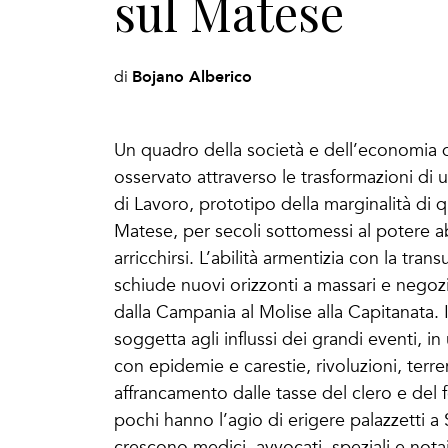
sul Matese
Bojano Alberico
di
Un quadro della società e dell’economia 
osservato attraverso le trasformazioni di u
di Lavoro, prototipo della marginalità di 
Matese, per secoli sottomessi al potere ab
arricchirsi. L’abilità armentizia con la tr
schiude nuovi orizzonti a massari e negoz
dalla Campania al Molise alla Capitanata. 
soggetta agli influssi dei grandi eventi, i
con epidemie e carestie, rivoluzioni, terre
affrancamento dalle tasse del clero e del
pochi hanno l’agio di erigere palazzetti 
crescono medici, avvocati, speziali e nota