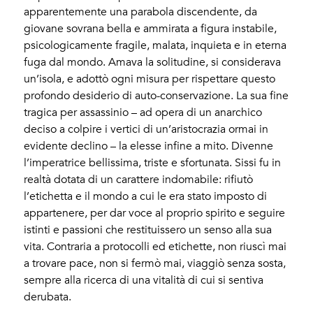
apparentemente una parabola discendente, da
giovane sovrana bella e ammirata a figura instabile,
psicologicamente fragile, malata, inquieta e in eterna
fuga dal mondo. Amava la solitudine, si considerava
un’isola, e adottò ogni misura per rispettare questo
profondo desiderio di auto-conservazione. La sua fine
tragica per assassinio – ad opera di un anarchico
deciso a colpire i vertici di un’aristocrazia ormai in
evidente declino – la elesse infine a mito. Divenne
l’imperatrice bellissima, triste e sfortunata. Sissi fu in
realtà dotata di un carattere indomabile: rifiutò
l’etichetta e il mondo a cui le era stato imposto di
appartenere, per dar voce al proprio spirito e seguire
istinti e passioni che restituissero un senso alla sua
vita. Contraria a protocolli ed etichette, non riuscì mai
a trovare pace, non si fermò mai, viaggiò senza sosta,
sempre alla ricerca di una vitalità di cui si sentiva
derubata.