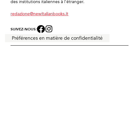
des institutions italiennes à l'étranger.
redazione@newitalianbooks.it
SUIVEZ-NOUS:
Avec le soutien de la Délégation
générale à la langue française
et aux langues de France