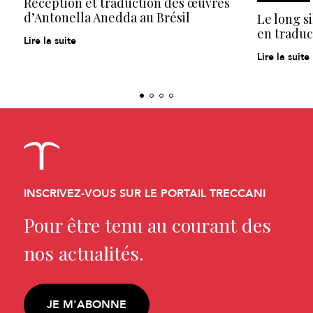
Réception et traduction des œuvres
d’Antonella Anedda au Brésil
Le long s
en traduc
Lire la suite
Lire la suite
INSCRIVEZ-VOUS SUR LE PORTAIL TRECCANI
Pour être tenu au courant des
nos actualités.
JE M'ABONNE