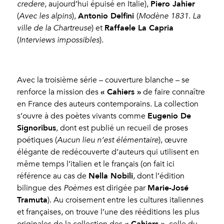
Piero Jahier
credere
, aujourd’hui épuisé en Italie),
Antonio Delfini
(
Avec les alpins
),
(
Modène 1831. La
Raffaele La Capria
ville de la Chartreuse
) et
(
Interviews impossibles
).
Avec la troisième série – couverture blanche – se
« Cahiers »
renforce la mission des
de faire connaître
en France des auteurs contemporains. La collection
Eugenio De
s’ouvre à des poètes vivants comme
Signoribus
, dont est publié un recueil de proses
poétiques (
Aucun lieu n’est élémentaire
), œuvre
élégante de redécouverte d’auteurs qui utilisent en
même temps l’italien et le français (on fait ici
Nella Nobili
référence au cas de
, dont l’édition
Marie-José
bilingue des
Poèmes
est dirigée par
Tramuta
).
Au croisement entre les cultures italiennes
et françaises, on trouve l’une des rééditions les plus
« Cahiers »
originales de la collection des
, celle du