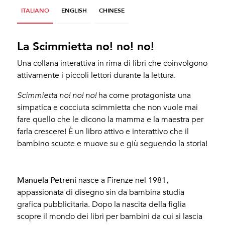
ITALIANO
ENGLISH
CHINESE
La Scimmietta no! no! no!
Una collana interattiva in rima di libri che coinvolgono
attivamente i piccoli lettori durante la lettura.
Scimmietta no! no! no!
ha come protagonista una
simpatica e cocciuta scimmietta che non vuole mai
fare quello che le dicono la mamma e la maestra per
farla crescere! È un libro attivo e interattivo che il
bambino scuote e muove su e giù seguendo la storia!
Petreni, Manuela – Delle Monache, Filippo
Manuela Petreni
nasce a Firenze nel 1981,
appassionata di disegno sin da bambina studia
grafica pubblicitaria. Dopo la nascita della figlia
scopre il mondo dei libri per bambini da cui si lascia