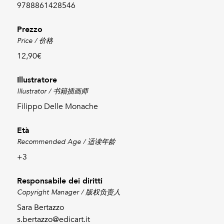
9788861428546
Prezzo
Price / 价格
12,90€
Illustratore
Illustrator / 书籍插画师
Filippo Delle Monache
Età
Recommended Age / 适读年龄
+3
Responsabile dei diritti
Copyright Manager / 版权负责人
Sara Bertazzo
s.bertazzo@edicart.it