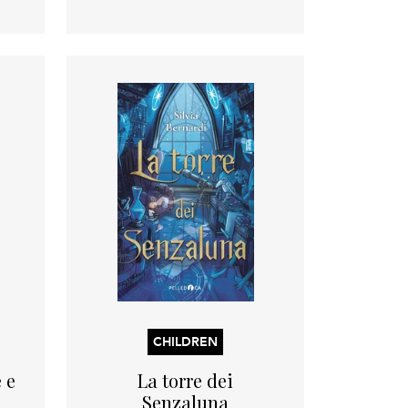
CHILDREN
 e
La torre dei
Senzaluna