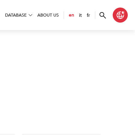
it
fr
en
DATABASE
ABOUT US