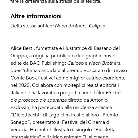
fare la differenza sulla strada della felicità.
Altre informazioni
Della stessa autrice
: Neon Brothers
,
Calipso
Berti, Alice
Alice Berti,
fumettista e illustratrice di Bassano del
Grappa, a oggi ha pubblicato due graphic novel
edite da BAO Publishing:
Calipso
e
Neon Brothers
,
quest’ultima candidata al premio Boscarato di Treviso
Comic Book Festival come miglior autrice esordiente
nel 2020. Collabora con molteplici realtà editoriali
italiane e ha lavorato a progetti come il film
Finch
é
c
’è prosecco c’è speranza
diretto da Antonio
Padovan, ha partecipato alla residenza artistica
“Diciottocchi” di Lago Film Fest e al loro “Premio
Sonego”, presentato al Festival del Cinema di
Venezia. Ha inoltre illustrato il singolo “Bicicletta
Intergalattica” e il video animato “Halloween