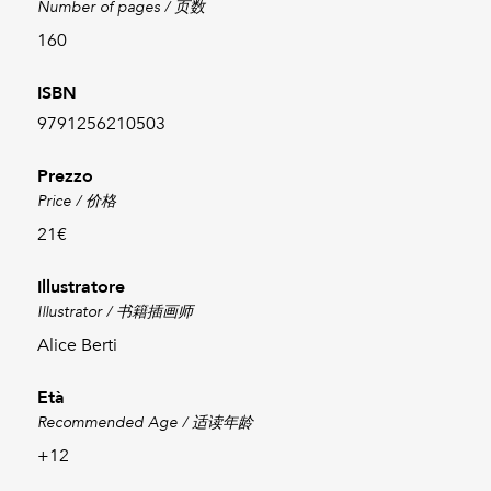
Number of pages / 页数
160
ISBN
9791256210503
Prezzo
Price / 价格
21€
Illustratore
Illustrator / 书籍插画师
Alice Berti
Età
Recommended Age / 适读年龄
+12