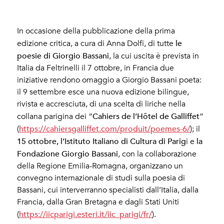
In occasione della pubblicazione della prima
le
edizione critica, a cura di Anna Dolfi, di tutte
poesie di Giorgio Bassani
, la cui uscita è prevista in
Italia da Feltrinelli il 7 ottobre, in Francia due
iniziative rendono omaggio a Giorgio Bassani poeta:
il 9 settembre esce una nuova edizione bilingue,
rivista e accresciuta, di una scelta di liriche nella
Cahiers de l’Hôtel de Galliffet
collana parigina dei “
”
https://cahiersgalliffet.com/produit/poemes-6/
(
); il
15 ottobre, l’Istituto Italiano di Cultura di Parig
la
i e
Fondazione Giorgio Bassani
, con la collaborazione
della Regione Emilia-Romagna, organizzano un
convegno internazionale di studi sulla poesia di
Bassani, cui interverranno specialisti dall’Italia, dalla
Francia, dalla Gran Bretagna e dagli Stati Uniti
https://iicparigi.esteri.it/iic_parigi/fr/
(
).