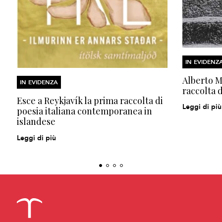
IN EVIDENZ
Alberto Mo
IN EVIDENZA
raccolta d
Esce a Reykjavík la prima raccolta di
Leggi di più
poesia italiana contemporanea in
islandese
Leggi di più