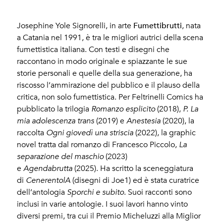
Fumettibrutti
Josephine Yole Signorelli, in arte
, nata
a Catania nel 1991, è tra le migliori autrici della scena
fumettistica italiana. Con testi e disegni che
raccontano in modo originale e spiazzante le sue
storie personali e quelle della sua generazione, ha
riscosso l’ammirazione del pubblico e il plauso della
critica, non solo fumettistica. Per Feltrinelli Comics ha
pubblicato la trilogia
Romanzo esplicito
(2018),
P. La
mia adolescenza trans
(2019) e
Anestesia
(2020), la
raccolta
Ogni giovedì una striscia
(2022), la graphic
novel tratta dal romanzo di Francesco Piccolo,
La
separazione del maschio
(2023)
e
Agendabrutta
(2025). Ha scritto la sceneggiatura
di
CenerentolA
(disegni di Joe1) ed è stata curatrice
dell’antologia
Sporchi e subito
. Suoi racconti sono
inclusi in varie antologie. I suoi lavori hanno vinto
diversi premi, tra cui il Premio Micheluzzi alla Miglior