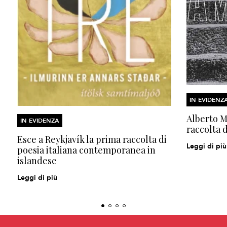
IN EVIDENZ
Alberto Mo
IN EVIDENZA
raccolta d
Esce a Reykjavík la prima raccolta di
Leggi di più
poesia italiana contemporanea in
islandese
Leggi di più