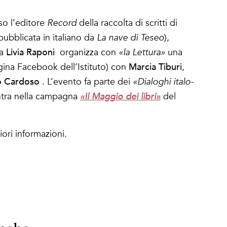
so l’editore
Record
della raccolta di scritti di
pubblicata in italiano da
La nave di Teseo
),
Livia Raponi
da
organizza con
«la Lettura»
una
Marcia Tiburi
agina Facebook dell’Istituto) con
,
o Cardoso
. L’evento fa parte dei
«Dialoghi italo-
ientra nella campagna
«Il Maggio dei libri»
del
iori informazioni.