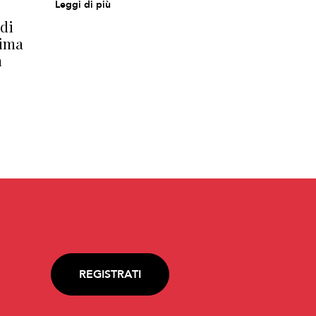
Leggi di più
di
rima
n
REGISTRATI