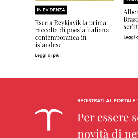
IN EVIDENZA
Alber
Brasi
Esce a Reykjavík la prima
scrit
raccolta di poesia italiana
contemporanea in
Leggi d
islandese
Leggi di più
REGISTRATI AL PORTALE
Per essere 
novità di n