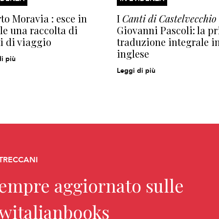
to Moravia : esce in
I
Canti di Castelvecchio
le una raccolta di
Giovanni Pascoli: la p
ti di viaggio
traduzione integrale i
inglese
i più
Leggi di più
 TRECCANI
sempre aggiornato sulle
ewitalianbooks