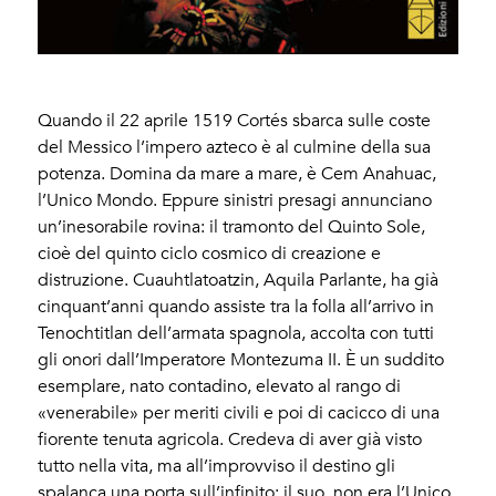
Quando il 22 aprile 1519 Cortés sbarca sulle coste
del Messico l’impero azteco è al culmine della sua
potenza. Domina da mare a mare, è Cem Anahuac,
l’Unico Mondo. Eppure sinistri presagi annunciano
un’inesorabile rovina: il tramonto del Quinto Sole,
cioè del quinto ciclo cosmico di creazione e
distruzione. Cuauhtlatoatzin, Aquila Parlante, ha già
cinquant’anni quando assiste tra la folla all’arrivo in
Tenochtitlan dell’armata spagnola, accolta con tutti
gli onori dall’Imperatore Montezuma II. È un suddito
esemplare, nato contadino, elevato al rango di
«venerabile» per meriti civili e poi di cacicco di una
fiorente tenuta agricola. Credeva di aver già visto
tutto nella vita, ma all’improvviso il destino gli
spalanca una porta sull’infinito: il suo, non era l’Unico