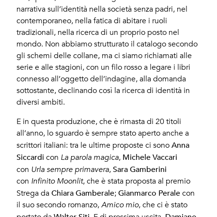
narrativa sull’identità nella società senza padri, nel
contemporaneo, nella fatica di abitare i ruoli
tradizionali, nella ricerca di un proprio posto nel
mondo. Non abbiamo strutturato il catalogo secondo
gli schemi delle collane, ma ci siamo richiamati alle
serie e alle stagioni, con un filo rosso a legare i libri
connesso all’oggetto dell’indagine, alla domanda
sottostante, declinando così la ricerca di identità in
diversi ambiti.
E in questa produzione, che è rimasta di 20 titoli
all’anno, lo sguardo è sempre stato aperto anche a
Anna
scrittori italiani: tra le ultime proposte ci sono
Siccardi
Michele Vaccari
con
La parola magica
,
Sara Gamberini
con
Urla sempre primavera
,
con
Infinito Moonlit
, che è stata proposta al premio
Chiara Gamberale
Gianmarco Perale
Strega da
;
con
il suo secondo romanzo,
Amico mio
, che ci è stato
Walter Siti
Damiano
portato da
. E di prossima uscita,