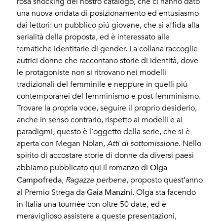
rosa shocking del nostro catalogo, che ci hanno dato
una nuova ondata di posizionamento ed entusiasmo
dai lettori: un pubblico più giovane, che si affida alla
serialità della proposta, ed è interessato alle
tematiche identitarie di gender. La collana raccoglie
autrici donne che raccontano storie di identità, dove
le protagoniste non si ritrovano nei modelli
tradizionali del femminile e neppure in quelli più
contemporanei del femminismo e post femminismo.
Trovare la propria voce, seguire il proprio desiderio,
anche in senso contrario, rispetto ai modelli e ai
paradigmi, questo è l’oggetto della serie, che si è
aperta con Megan Nolan,
Atti di sottomissione
. Nello
spirito di accostare storie di donne da diversi paesi
Olga
abbiamo pubblicato qui il romanzo di
Campofreda
,
Ragazze perbene
, proposto quest’anno
Gaia Manzini
al Premio Strega da
. Olga sta facendo
in Italia una tournée con oltre 50 date, ed è
meraviglioso assistere a queste presentazioni,