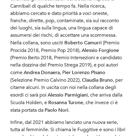
Cannibali di qualche tempo fa. Nella ricerca,
abbiamo cercato e dato priorità a voci oneste,
franche, dirette, pop, contaminate, sia sul racconto
dei luoghi, sia sulla lingua, una lingua capace di
assumersi dei rischi, di accettare una scommessa.
Roberto Camurri
Nella collana, sono usciti
(Premio
Alessio Forgione
Procida 2018, Premio Pop 2018),
(Premio Berto 2018, Premio Intersezioni e candidato
nella dozzina del Premio Strega 2019), e poi autori
Andrea Donaera
ier Lorenzo Pisano
come
, P
Claudia Bruno
(Selezione Premio Calvino 2022),
, per
citarne alcuni. In uscita con noi nella collana degli
Alessio Parmigiani
esordi ci sarà poi
, che arriva dalla
Rosanna Turone
Scuola Holden, e
, che invece ci è
Paolo Nori
stata portata da
.
Infine, dal 2021 abbiamo lanciato una nuova serie,
tutta al femminile. Si chiama le Fuggitive e sono i libri