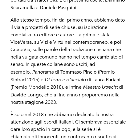
Scaramella
Daniele Pasquini
e
.
Allo stesso tempo, fin dal primo anno, abbiamo dato
il via a progetti di serie chiuse, su ispirazione
condivisa tra editore e autore. La prima è stata
ViceVersa, su Vizi e Virtù nel contemporaneo, e poi
CroceVia, sulle parole della tradizione cristiana che
nella vulgata comune hanno nel tempo cambiato di
senso. In queste collane sono usciti, ad
Tommaso Pincio
esempio,
Panorama
di
(Premio
Laura Pariani
Sinbad 2015) e
Di ferro e d’acciaio
di
(Premio Mondello 2018), e infine
Maestro Utrecht
di
Davide Longo
, che a fine anno riproporremo nella
nostra stagione 2023.
È solo nel 2018 che abbiamo dedicato la nostra
attenzione agli esordi italiani. Ci sembrava essenziale
dare loro spazio in catalogo, e la serie si è
chiamata gli Innocenti, un controcanto rispetto ai