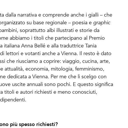
ta dalla narrativa e comprende anche i gialli – che
o organizzato su base regionale – poesia e
graphic
ambini, soprattutto albi illustrati e storie da
nome abbiamo i titoli che partecipano al Premio
a italiana Anna Bellé e alla traduttrice Tania
 lettori e votanti anche a Vienna. Il resto è dato
essi che riusciamo a coprire: viaggio, cucina, arte,
ia e attualità, economia, mitologia, femminismo,
one dedicata a Vienna. Per me che li scelgo con
nuove uscite annuali sono pochi. E questo significa
titoli e autori richiesti e meno conosciuti,
ndipendenti.
gono più spesso richiesti?