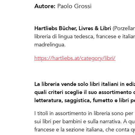
Autore:
Paolo Grossi
Hartliebs Bücher, Livres & Libri
(Porzella
libreria di lingua tedesca, francese e itali
madrelingua.
https://hartliebs.at/category/libri/
La libreria vende solo libri italiani in e
quali criteri sceglie il suo assortimento d
letteratura, saggistica, fumetto e libri p
I titoli in assortimento in libreria sono p
sui libri per bambini e sulla narrativa. A q
francese e la sezione italiana, che conta qua