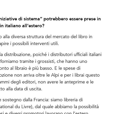
“iniziative di sistema” potrebbero essere prese in
in italiano all’estero?
alla diversa struttura del mercato del libro in
ire i possibili interventi utili.
a distribuzione, poiché i distributori ufficiali italiani
iforniamo tramite i grossisti, che hanno uno
to al libraio è più basso. E le spese di
ione non arriva oltre le Alpi e per i librai questo
ammi degli editori, non avere le anteprime e le
to alla data di uscita.
sostegno dalla Francia: siamo libreria di
tional du Livre), dal quale abbiamo la possibilità
ncesi e diversi promotori lavorano con l’estero,