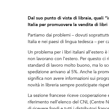
Dal suo punto di vista di libraia, quali 
Italia per promuovere la vendita di libri 
Partiamo dai problemi – dovuti soprattutto 
Italia e nei paesi di lingua tedesca – per cap
Un problema per i libri italiani all’estero è l
non lavorano con l’estero. Per questo ci r
standard di lavoro molto buono, ma lo scon
spedizione arrivano al 5%. Anche la promoz
significa non avere informazioni sui progr
novità in libreria sempre posticipate rispet
La sezione francese riceve cooperazione e 
riferimento nell’elenco del CNL (Centre Na
di ricevere fondi e tutti i distributori fra