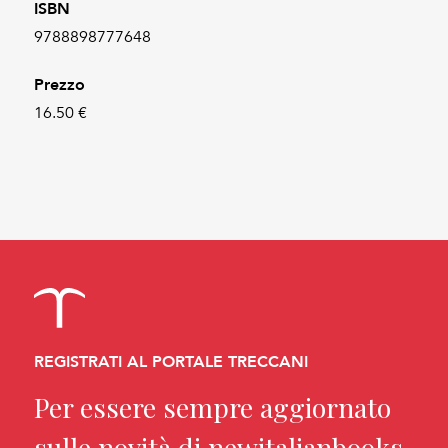
ISBN
9788898777648
Prezzo
16.50 €
REGISTRATI AL PORTALE TRECCANI
Per essere sempre aggiornato
sulle novità di newitalianbooks