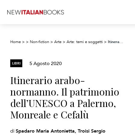
Itinerario arabo-normanno. Il patrimonio dell’UNESCO a Palermo, Monreale e Cefalù
Home
>
>
Non-fiction
>
Arte
>
Arte: temi e soggetti
>
5 Agosto 2020
LIBRI
Itinerario arabo-
normanno. Il patrimonio
dell’UNESCO a Palermo,
Monreale e Cefalù
Spadaro Maria Antonietta, Troisi Sergio
di