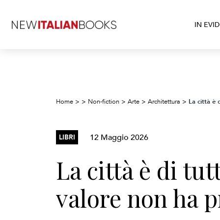
IN EVI
La città è 
Home
>
>
Non-fiction
>
Arte
>
Architettura
>
12 Maggio 2026
LIBRI
La città è di tut
valore non ha p