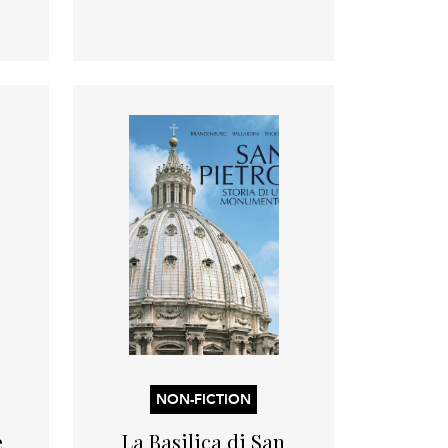
NON-FICTION
e
La Basilica di San