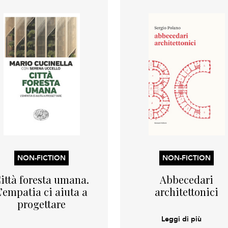
NON-FICTION
NON-FICTION
ittà foresta umana.
Abbecedari
L’empatia ci aiuta a
architettonici
progettare
Leggi di più