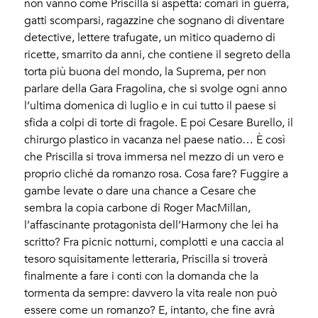
non vanno come Priscilla si aspetta: comari in guerra,
gatti scomparsi, ragazzine che sognano di diventare
detective, lettere trafugate, un mitico quaderno di
ricette, smarrito da anni, che contiene il segreto della
torta più buona del mondo, la Suprema, per non
parlare della Gara Fragolina, che si svolge ogni anno
l’ultima domenica di luglio e in cui tutto il paese si
sfida a colpi di torte di fragole. E poi Cesare Burello, il
chirurgo plastico in vacanza nel paese natio… È così
che Priscilla si trova immersa nel mezzo di un vero e
proprio cliché da romanzo rosa. Cosa fare? Fuggire a
gambe levate o dare una chance a Cesare che
sembra la copia carbone di Roger MacMillan,
l’affascinante protagonista dell’Harmony che lei ha
scritto? Fra picnic notturni, complotti e una caccia al
tesoro squisitamente letteraria, Priscilla si troverà
finalmente a fare i conti con la domanda che la
tormenta da sempre: davvero la vita reale non può
essere come un romanzo? E, intanto, che fine avrà