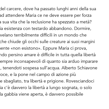
el carcere, dove ha passato lunghi anni della sua
ri ad attendere Maria ce ne deve essere per forza
a sua vita che la reclusione ha spezzato a metà?
opria esistenza con testardo abbandono. Dormire,
rivelano terribilmente difficili in un mondo che
he chiude gli occhi sulle creature ai suoi margini
ente «non esistono». Eppure Maria ci prova,
 persino amare è difficile in tutta quella libertà
 sempre inconsapevoli di quanto sia arduo imparare
i, tenendoti sospesa sull’acqua. Alberto Schiavone
eroce, e la pone nel campo di azione più
 e sbagliato, tra libertà e prigione. Rovesciandoci
c’è davvero la libertà a lungo sognata, o solo
la gabbia viene aperta, è davvero possibile