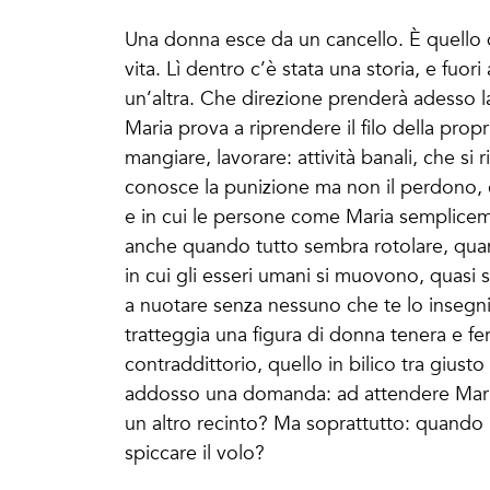
Una donna esce da un cancello. È quello d
vita. Lì dentro c’è stata una storia, e fuo
un’altra. Che direzione prenderà adesso l
Maria prova a riprendere il filo della pr
mangiare, lavorare: attività banali, che si 
conosce la punizione ma non il perdono, c
e in cui le persone come Maria semplicem
anche quando tutto sembra rotolare, quando
in cui gli esseri umani si muovono, quasi
a nuotare senza nessuno che te lo insegn
tratteggia una figura di donna tenera e f
contraddittorio, quello in bilico tra giusto
addosso una domanda: ad attendere Maria 
un altro recinto? Ma soprattutto: quando 
spiccare il volo?