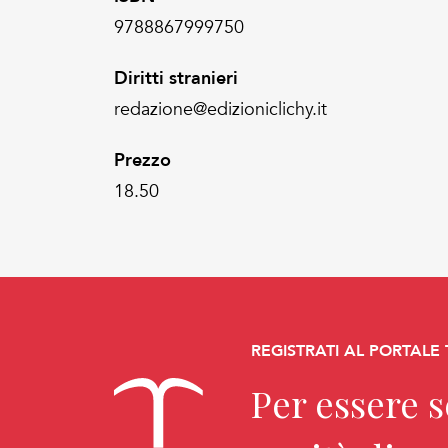
9788867999750
Diritti stranieri
redazione@edizioniclichy.it
Prezzo
18.50
REGISTRATI AL PORTALE
Per essere 