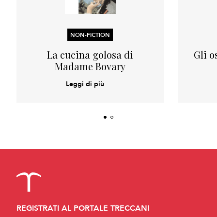
NON-FICTION
La cucina golosa di
Gli o
Madame Bovary
Leggi di più
REGISTRATI AL PORTALE TRECCANI