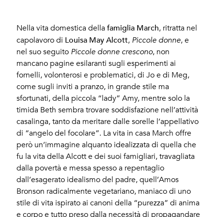
famiglia March
Nella vita domestica della
, ritratta nel
Louisa May Alcott
capolavoro di
,
Piccole donne
, e
nel suo seguito
Piccole donne crescono
, non
mancano pagine esilaranti sugli esperimenti ai
fornelli, volonterosi e problematici, di Jo e di Meg,
come sugli inviti a pranzo, in grande stile ma
sfortunati, della piccola “lady” Amy, mentre solo la
timida Beth sembra trovare soddisfazione nell’attività
casalinga, tanto da meritare dalle sorelle l’appellativo
di “angelo del focolare”. La vita in casa March offre
però un’immagine alquanto idealizzata di quella che
fu la vita della Alcott e dei suoi famigliari, travagliata
dalla povertà e messa spesso a repentaglio
dall’esagerato idealismo del padre, quell’Amos
Bronson radicalmente vegetariano, maniaco di uno
stile di vita ispirato ai canoni della “purezza” di anima
e corpo e tutto preso dalla necessità di propagandare