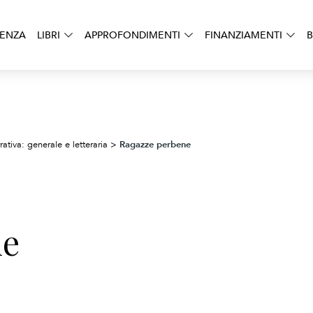
DENZA
LIBRI
APPROFONDIMENTI
FINANZIAMENTI
B
Ragazze perbene
rativa: generale e letteraria
>
ne