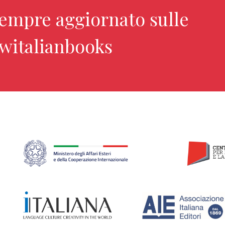
sempre aggiornato sulle
ewitalianbooks