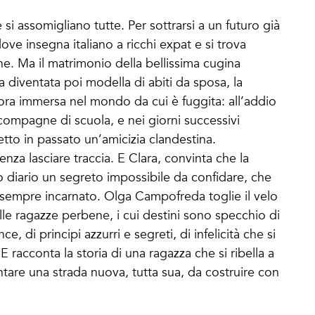
 si assomigliano tutte. Per sottrarsi a un futuro già
dove insegna italiano a ricchi expat e si trova
ine. Ma il matrimonio della bellissima cugina
 diventata poi modella di abiti da sposa, la
cora immersa nel mondo da cui è fuggita: all’addio
 compagne di scuola, e nei giorni successivi
etto in passato un’amicizia clandestina.
nza lasciare traccia. E Clara, convinta che la
 diario un segreto impossibile da confidare, che
a sempre incarnato. Olga Campofreda toglie il velo
elle ragazze perbene, i cui destini sono specchio di
ce, di principi azzurri e segreti, di infelicità che si
 racconta la storia di una ragazza che si ribella a
tare una strada nuova, tutta sua, da costruire con