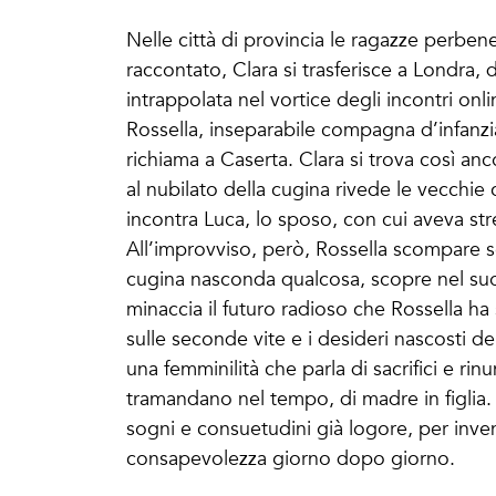
Nelle città di provincia le ragazze perbene
raccontato, Clara si trasferisce a Londra, 
intrappolata nel vortice degli incontri onl
Rossella, inseparabile compagna d’infanzia
richiama a Caserta. Clara si trova così an
al nubilato della cugina rivede le vecchie
incontra Luca, lo sposo, con cui aveva str
All’improvviso, però, Rossella scompare se
cugina nasconda qualcosa, scopre nel suo
minaccia il futuro radioso che Rossella h
sulle seconde vite e i desideri nascosti d
una femminilità che parla di sacrifici e rinun
tramandano nel tempo, di madre in figlia. E
sogni e consuetudini già logore, per inven
consapevolezza giorno dopo giorno.